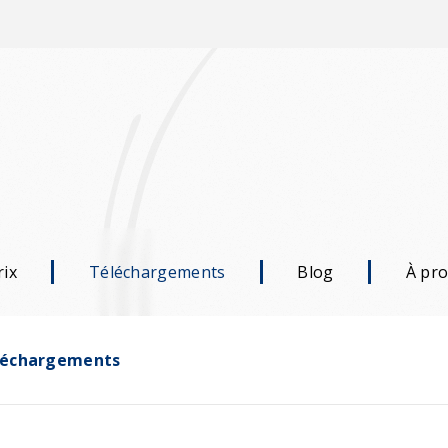
rix
Téléchargements
Blog
À pr
léchargements