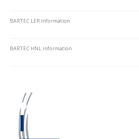
BARTEC LER information
BARTEC HNL information
Des questions ?
Notre
équipe d’experts
se tient v
disposition.