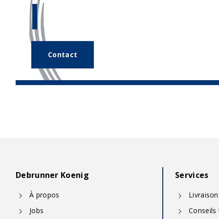
Notre
équipe d’experts
se tient v
disposition.
Contact
Debrunner Koenig
Services
À propos
Livraiso
Jobs
Conseils