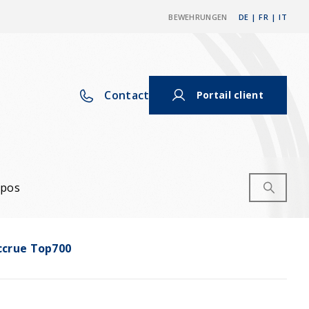
BEWEHRUNGEN
DE
|
FR
|
IT
Contact
Portail client
opos
accrue Top700