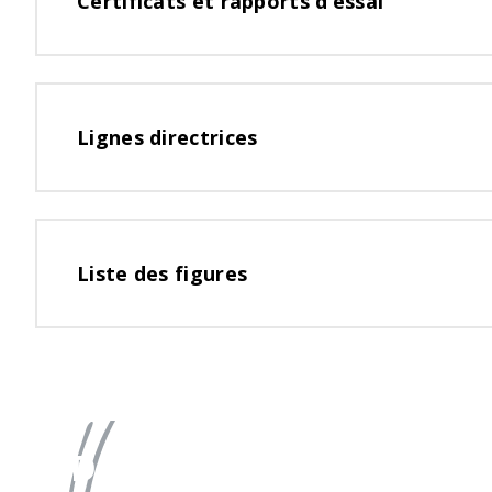
Certificats
et rapports d’essai
Lignes
directrices
Liste
des figures
Des questions ?