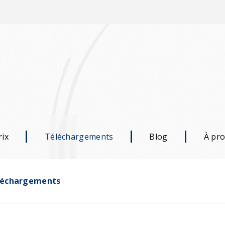
rix
Téléchargements
Blog
À pr
léchargements