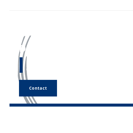
Des questions ?
Notre
équipe d’experts
se tient v
disposition.
Contact