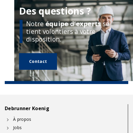
Des questions ?
Notre
équipe d’experts
se
tient volontiers à votre
disposition.
Contact
Debrunner Koenig
À propos
Jobs