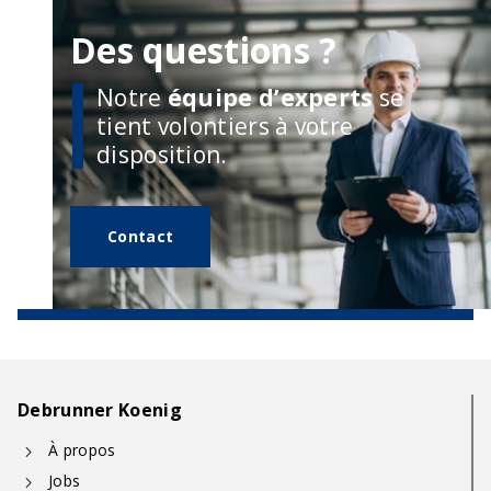
Des questions ?
Notre
équipe d’experts
se
tient volontiers à votre
disposition.
Contact
Debrunner Koenig
À propos
Jobs