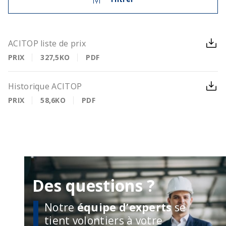
ACITOP liste de prix
PRIX
327,5KO
PDF
Historique ACITOP
PRIX
58,6KO
PDF
Des questions ?
Notre
équipe d’experts
se
tient volontiers à votre