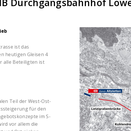
 HB Durchgangsbahnhof Löw
ieb
asse ist das
en heutigen Gleisen 4
alle Beteiligten ist
alen Teil der West-Ost-
tssteigerung für den
ngebotskonzepte im S-
ird vor allem die