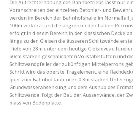
Die Aufrechterhaltung des Bahnbetriebs lässt nur e
Voranschreiten der einzelnen Betonier- und Bewehru
werden im Bereich der Bahnhofshalle im Normalfall j
100m verkürzt und die angrenzenden halben Perrons
erfolgt in diesem Bereich in der klassischen Deckelb
längs zu den Gleisen die äusseren Schlitzwände erstell
Tiefe von 28m unter dem heutige Gleisniveau fundie
60cm starken geschmiedeten Vollstahlstützen und die
Schlitzwandpfeiler der zukünftigen Mittelperrons geb
Schritt wird das oberste Tragelement, eine Flachdeck
quer zum Bahnhof laufenden 0.8m starken Unterzüge
Grundwasserabsenkung und dem Aushub des Erdmater
Schlitzwände, folgt der Bau der Aussenwände, der Z
massiven Bodenplatte.