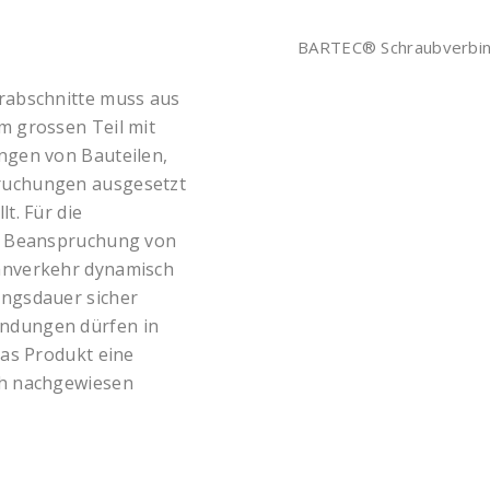
BARTEC® Schraubverbind
rabschnitte muss aus
m grossen Teil mit
ngen von Bauteilen,
ruchungen ausgesetzt
t. Für die
er Beanspruchung von
hnverkehr dynamisch
ngsdauer sicher
ndungen dürfen in
das Produkt eine
ch nachgewiesen