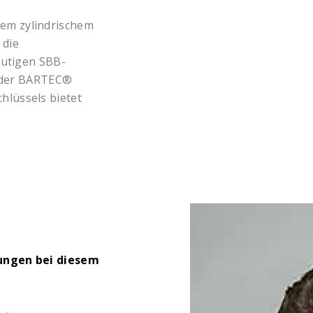
em zylindrischem
 die
eutigen SBB-
t der BARTEC®
lüssels bietet
rungen bei diesem