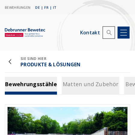
BEWEHRUNGEN
DE
|
FR
|
IT
Kontakt
SIE SIND HIER
PRODUKTE & LÖSUNGEN
Bewehrungsstähle
Matten und Zubehör
Bew
Bewehrungsstähle
Matten und Zubehör
Bew