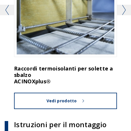
Raccordi termoisolanti per solette a
Giunz
sbalzo
BAR
ACINOXplus®
Vedi prodotto
Istruzioni per il montaggio