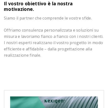
Il vostro obiettivo è la nostra
C
motivazione.
Qu
Siamo il partner che comprende le vostre sfide.
fu
Offriamo consulenza personalizzata e soluzioni su
Pu
misura e lavoriamo fianco a fianco con i nostri clienti.
un
I nostri esperti realizzano il vostro progetto in modo
pr
efficiente e affidabile – dalla progettazione alla
sv
realizzazione finale.
ba
ed